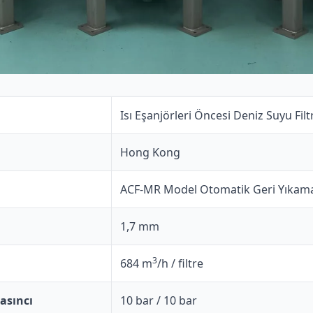
Isı Eşanjörleri Öncesi Deniz Suyu Fil
Hong Kong
ACF-MR Model Otomatik Geri Yıkamalı
1,7 mm
3
684 m
/h / filtre
asıncı
10 bar / 10 bar