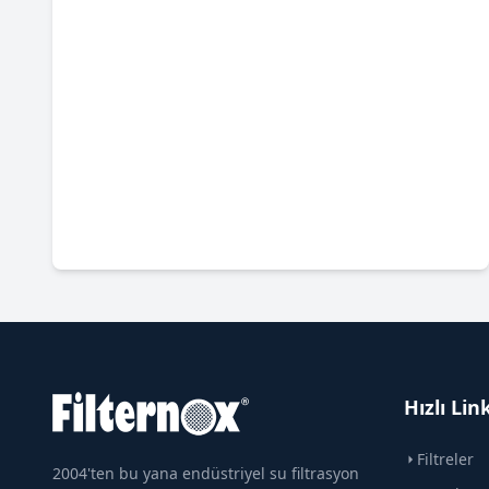
Hızlı Lin
Filtreler
2004'ten bu yana endüstriyel su filtrasyon