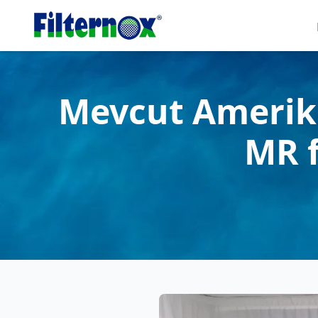
Mevcut Amerika
MR f