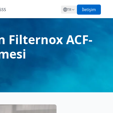
SSS
İletişim
TR
 Filternox ACF-
lmesi