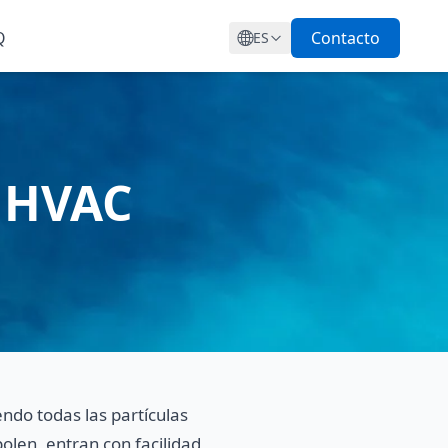
Q
Contacto
ES
y HVAC
endo todas las partículas
olen, entran con facilidad