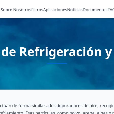
Sobre Nosotros
Filtros
Aplicaciones
Noticias
Documentos
FA
 de Refrigeración 
actúan de forma similar a los depuradores de aire, recogi
friamiento. Esas partículas, como polvo, arena, algas o p