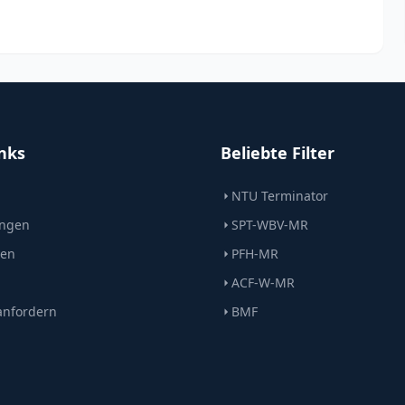
inks
Beliebte Filter
NTU Terminator
ngen
SPT-WBV-MR
ten
PFH-MR
ACF-W-MR
anfordern
BMF