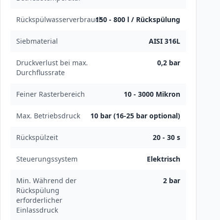
Rückspülwasserverbrauch
150 - 800 l / Rückspülung
Siebmaterial
AISI 316L
Druckverlust bei max.
0,2 bar
Durchflussrate
Feiner Rasterbereich
10 - 3000 Mikron
Max. Betriebsdruck
10 bar (16-25 bar optional)
Rückspülzeit
20 - 30 s
Steuerungssystem
Elektrisch
Min. Während der
2 bar
Rückspülung
erforderlicher
Einlassdruck