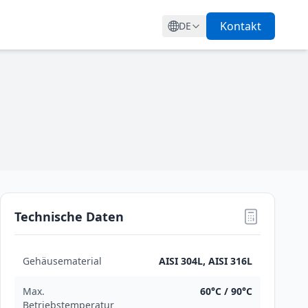
Q
Kontakt
DE
Technische Daten
Gehäusematerial
AISI 304L, AISI 316L
Max.
60°C / 90°C
Betriebstemperatur