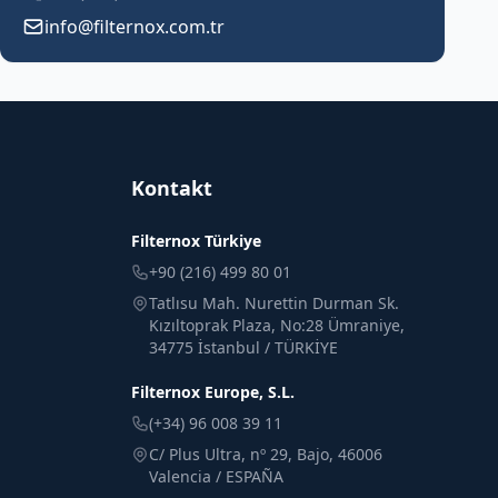
info@filternox.com.tr
Kontakt
Filternox Türkiye
+90 (216) 499 80 01
Tatlısu Mah. Nurettin Durman Sk.
Kızıltoprak Plaza, No:28 Ümraniye,
34775 İstanbul / TÜRKİYE
Filternox Europe, S.L.
(+34) 96 008 39 11
C/ Plus Ultra, nº 29, Bajo, 46006
Valencia / ESPAÑA