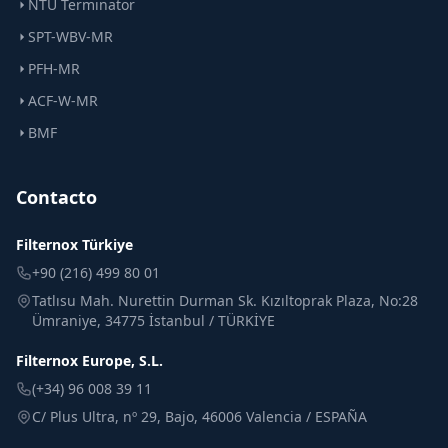
NTU Terminator
SPT-WBV-MR
PFH-MR
ACF-W-MR
BMF
Contacto
Filternox Türkiye
+90 (216) 499 80 01
Tatlısu Mah. Nurettin Durman Sk. Kızıltoprak Plaza, No:28
Ümraniye, 34775 İstanbul / TÜRKİYE
Filternox Europe, S.L.
(+34) 96 008 39 11
C/ Plus Ultra, nº 29, Bajo, 46006 Valencia / ESPAÑA