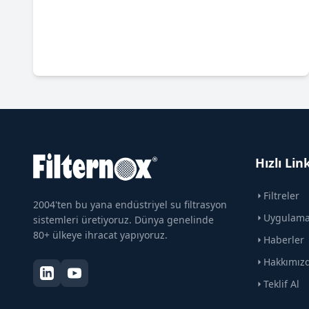
Hızlı Lin
Filtreler
2004'ten bu yana endüstriyel su filtrasyon
Uygulama 
sistemleri üretiyoruz. Dünya genelinde
80+ ülkeye ihracat yapıyoruz.
Haberler
Hakkımız
Teklif Al