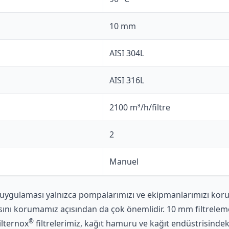
10 mm
AISI 304L
AISI 316L
2100 m³/h/filtre
2
Manuel
 uygulaması yalnızca pompalarımızı ve ekipmanlarımızı ko
ını korumamız açısından da çok önemlidir. 10 mm filtrele
®
ilternox
filtrelerimiz, kağıt hamuru ve kağıt endüstrisindek