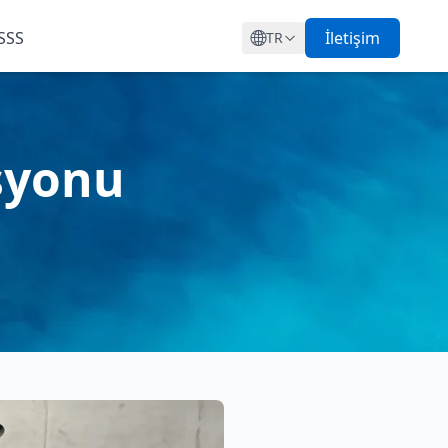
SSS
İletişim
TR
asyonu