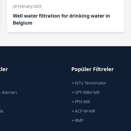
28 February 2025
Well water filtration for drinking water in
Belgium
kler
Popüler Filtreler
NTU Terminator
Alanları
SPT-WBV-MR
PFH-MR
da
ACF-W-MR
BMF