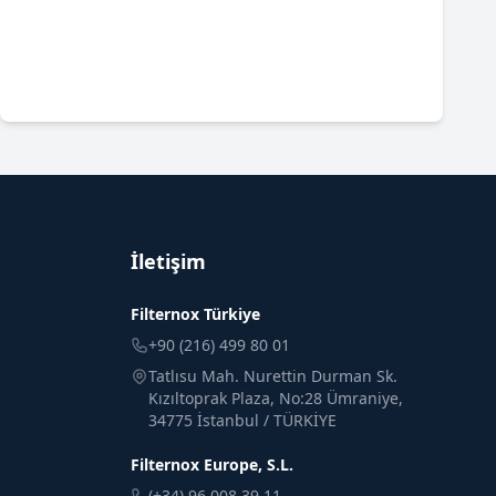
İletişim
Filternox Türkiye
+90 (216) 499 80 01
Tatlısu Mah. Nurettin Durman Sk.
Kızıltoprak Plaza, No:28 Ümraniye,
34775 İstanbul / TÜRKİYE
Filternox Europe, S.L.
(+34) 96 008 39 11