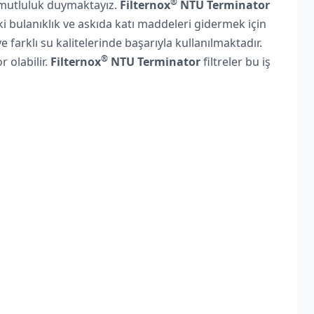
®
n mutluluk duymaktayız.
Filternox
NTU Terminator
aki bulanıklık ve askıda katı maddeleri gidermek için
ve farklı su kalitelerinde başarıyla kullanılmaktadır.
®
 olabilir.
Filternox
NTU Terminator
filtreler bu iş