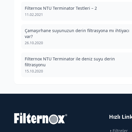
Filternox NTU Terminator Testleri – 2
11.02.2021
Çamaşırhane suyunuzun derin filtrasyona mı ihtiyacı
var?
26.10.2020
Filternox NTU Terminator ile deniz suyu derin
filtrasyonu
15.10.2020
Hızlı Lin
Filtreler