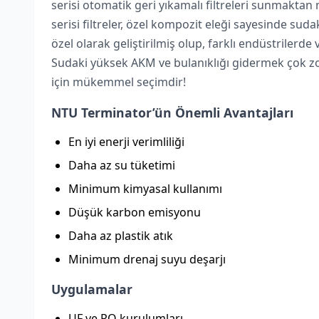
serisi otomatik geri yıkamalı filtreleri sunmakta
serisi filtreler, özel kompozit eleği sayesinde sud
özel olarak geliştirilmiş olup, farklı endüstrilerde 
Sudaki yüksek AKM ve bulanıklığı gidermek çok zor
için mükemmel seçimdir!
NTU Terminator’ün Önemli Avantajları
En iyi enerji verimliliği
Daha az su tüketimi
Minimum kimyasal kullanımı
Düşük karbon emisyonu
Daha az plastik atık
Minimum drenaj suyu deşarjı
Uygulamalar
UF ve RO kurulumları