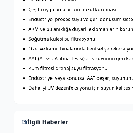
Çeşitli uygulamalar için nozül koruması
Endüstriyel proses suyu ve geri dönüşüm siste
AKM ve bulanıklığa duyarlı ekipmanların koru
Soğutma kulesi su filtrasyonu
Özel ve kamu binalarında kentsel şebeke suyunu
AAT (Atıksu Arıtma Tesisi) atık suyunun geri ka
Kum filtresi drenaj suyu filtrasyonu
Endüstriyel veya konutsal AAT deşarj suyunun A
Daha iyi UV dezenfeksiyonu için suyun kalitesin
İlgili Haberler