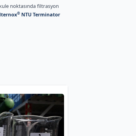
 kule noktasında filtrasyon
®
lternox
NTU Terminator