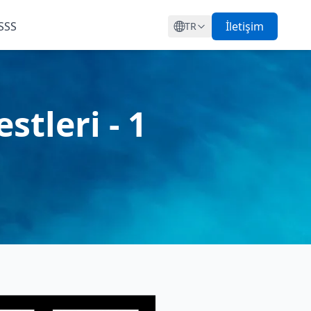
SSS
İletişim
TR
tleri - 1