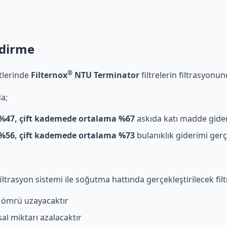
ndirme
®
stlerinde
Filternox
NTU Terminator
filtrelerin filtrasyonun
a;
%47, çift kademede ortalama %67
askıda katı madde gideri
%56, çift kademede ortalama %73
bulanıklık giderimi gerçe
iltrasyon sistemi ile soğutma hattında gerçekleştirilecek f
 ömrü uzayacaktır
al miktarı azalacaktır