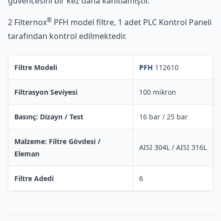
güvencesini bir kez daha kanıtlamıştır.
®
2 Filternox
PFH model filtre, 1 adet PLC Kontrol Paneli
tarafından kontrol edilmektedir.
Filtre Modeli
PFH
112610
Filtrasyon Seviyesi
100 mikron
Basınç: Dizayn / Test
16 bar / 25 bar
Malzeme: Filtre Gövdesi /
AISI 304L / AISI 316L
Eleman
Filtre Adedi
6