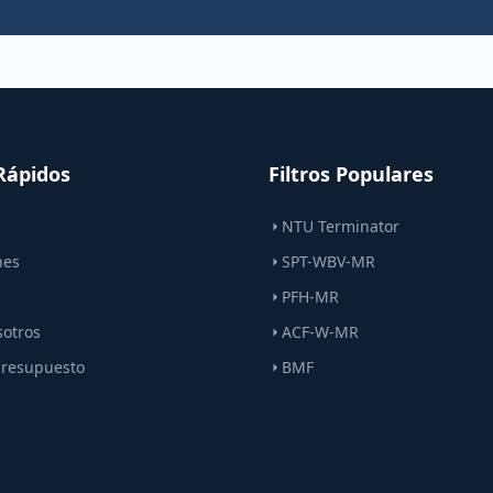
Rápidos
Filtros Populares
NTU Terminator
nes
SPT-WBV-MR
PFH-MR
sotros
ACF-W-MR
 presupuesto
BMF