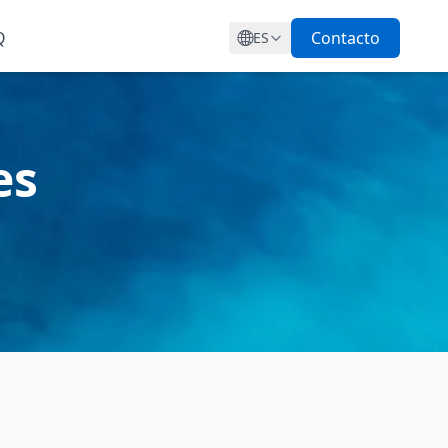
Q
Contacto
ES
es