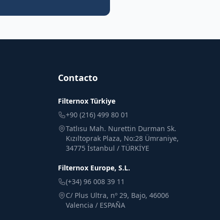
Contacto
Filternox Türkiye
+90 (216) 499 80 01
Tatlısu Mah. Nurettin Durman Sk.
Kızıltoprak Plaza, No:28 Ümraniye,
34775 İstanbul / TÜRKİYE
Filternox Europe, S.L.
(+34) 96 008 39 11
C/ Plus Ultra, nº 29, Bajo, 46006
Valencia / ESPAÑA