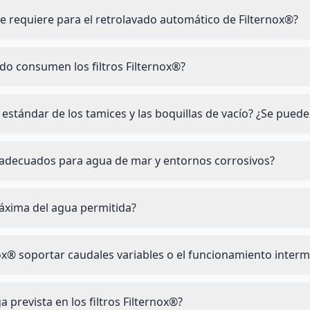
e requiere para el retrolavado automático de Filternox®?
do consumen los filtros Filternox®?
 estándar de los tamices y las boquillas de vacío? ¿Se pued
x® adecuados para agua de mar y entornos corrosivos?
áxima del agua permitida?
nox® soportar caudales variables o el funcionamiento interm
a prevista en los filtros Filternox®?