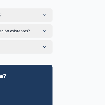
?
ación existentes?
ta?